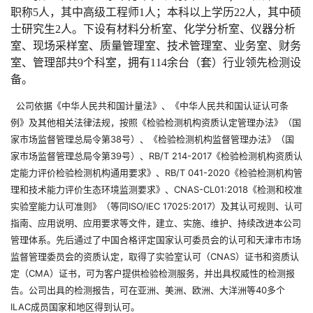
职称5人，其中高级工程师1人；本科以上学历22人，其中硕
士研究生2人。下设有材料分析室、化学分析室、仪器分析
室、现场采样室、质量管理室、技术管理室、业务室、财务
室、管理部共9个科室，拥有114余台（套）行业领先检测设
备。
公司依据《中华人民共和国计量法》、《中华人民共和国认证认可条
例》及其他相关法律法规，按照《检验检测机构资质认定管理办法》（国
家市场监督管理总局令第38号）、《检验检测机构监督管理办法》（国
家市场监督管理总局令第39号）、RB/T 214-2017《检验检测机构资质认
定能力评价检验检测机构通用要求》、RB/T 041-2020《检验检测机构管
理和技术能力评价生态环境监测要求》、CNAS-CL01:2018《检测和校准
实验室能力认可准则》（等同ISO/IEC 17025:2017）及其认可规则、认可
指南、应用说明、应用要求等文件，建立、实施、维护、持续改进本公司
管理体系。先后通过了中国合格评定国家认可委员会的认可和天津市市场
监督管理委员会的资质认定，取得了实验室认可（CNAS）证书和资质认
定（CMA）证书，可为客户提供检验检测服务，并出具权威性的检测报
告。公司出具的检测报告，可在亚洲、美洲、欧洲、大洋洲等40多个
ILAC成员国家和地区得到认可。