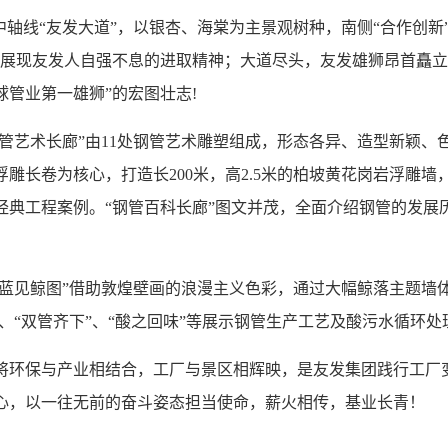
中轴线“友发大道”，以银杏、海棠为主景观树种，南侧“合作创新”、
中展现友发人自强不息的进取精神；大道尽头，友发雄狮昂首矗立
球管业第一雄狮”的宏图壮志!
“钢管艺术长廊”由11处钢管艺术雕塑组成，形态各异、造型新颖
浮雕长卷为核心，打造长200米，高2.5米的柏坡黄花岗岩浮雕
经典工程案例。“钢管百科长廊”图文并茂，全面介绍钢管的发展
“海蓝见鲸图”借助敦煌壁画的浪漫主义色彩，通过大幅鲸落主题墙
”、“双管齐下”、“酸之回味”等展示钢管生产工艺及酸污水循环处
将环保与产业相结合，工厂与景区相辉映，是友发集团践行工厂变
心，以一往无前的奋斗姿态担当使命，薪火相传，基业长青！