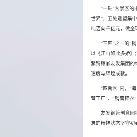
“一轴”为景区的
世界”，五处雕塑集
吨迈向千亿元，做全
“三廊”之一的
以《江山如此多娇》
紫铜镶嵌友发集团的
速度与辉煌成就。
“四街区”内，
管工厂”、“钢管锌衣
友发钢管创意园
怠的精神状态坚守初