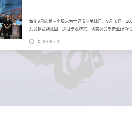
工厂变花园 低碳环保在身边——天津融媒
查看
发钢管创意园
每年9月的第三个周末为世界清洁地球日。9月16日，2
友发钢管创意园，通过参观游览，切实感受制造业绿色
2023-09-20
中钢协党委书记、执行会长何文波一行莅临
查看