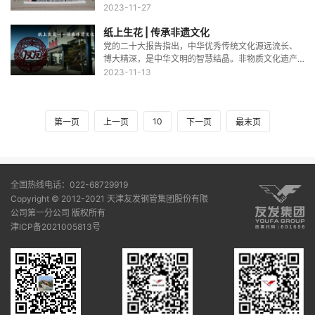
织30余名退役军人走进友发钢管创意园，开启了一场
2023-11-27
绿色工业之旅。&nbsp;&nbsp;据悉，这些退役军人均
纸上生花 | 传承非遗文化
为海军航空兵
党的二十大报告指出，中华优秀传统文化源远流长、
博大精深，是中华文明的智慧结晶。非物质文化遗产
是一个国家和民族历史文化成就的重要标志，是优秀
2023-11-13
传统文化的重要组成部分。&nbsp;&nbsp;&nb
10
第一页
上一页
下一页
最末页
全国热线电话：022-68729919
Copyright © 2012-2021 天津友发钢管集团股份有限
公司第一分公司 版权所有
津ICP备2021005813号