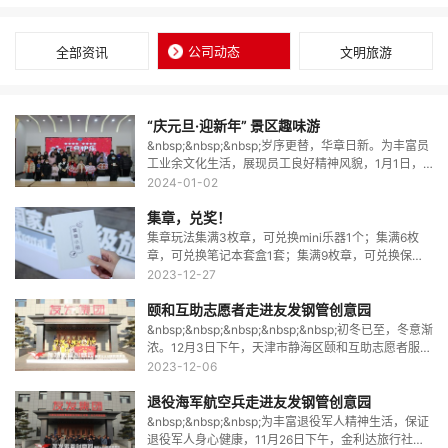
公司动态
全部资讯
文明旅游
“庆元旦·迎新年” 景区趣味游
&nbsp;&nbsp;&nbsp;岁序更替，华章日新。为丰富员
工业余文化生活，展现员工良好精神风貌，1月1日，
友发钢管创意园开展“庆元旦·迎新年”景区趣味活动，
2024-01-02
共30余名员工及家属参加了本次活动。活动以趣味游
集章，兑奖！
戏“你画
集章玩法集满3枚章，可兑换mini乐器1个；集满6枚
章，可兑换笔记本套盒1套；集满9枚章，可兑换保温
杯1个；集满12枚章，可兑换友发雄狮摆件1个。集章
2023-12-27
规则每参加1次景区活动可集1枚印章，有突出表现者
颐和互助志愿者走进友发钢管创意园
额外集1枚印章。兑
&nbsp;&nbsp;&nbsp;&nbsp;&nbsp;初冬已至，冬意渐
浓。12月3日下午，天津市静海区颐和互助志愿者服务
中心的志愿者们走进友发钢管创意园，开启了一场别
2023-12-06
样的冬日之旅。&nbsp;&nbsp;&nbsp;&nbsp;在讲解员
退役海军航空兵走进友发钢管创意园
的带领下，
&nbsp;&nbsp;&nbsp;为丰富退役军人精神生活，保证
退役军人身心健康，11月26日下午，金利达旅行社组