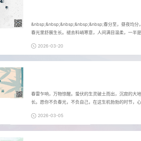
半浓半淡春分水，如诗如画四月天
查看
&nbsp;&nbsp;&nbsp;&nbsp;&nbsp;春
春光里舒展生长。褪去料峭寒意，人间满目温柔，一半
2026-03-20
蛰伏终有时，破土向荣光
查看
春雷乍响，万物惊醒。蛰伏的生灵破土而出，沉寂的大
长。愿你不负春光，不负自己，在这生机勃勃的时节，
约
2026-03-05