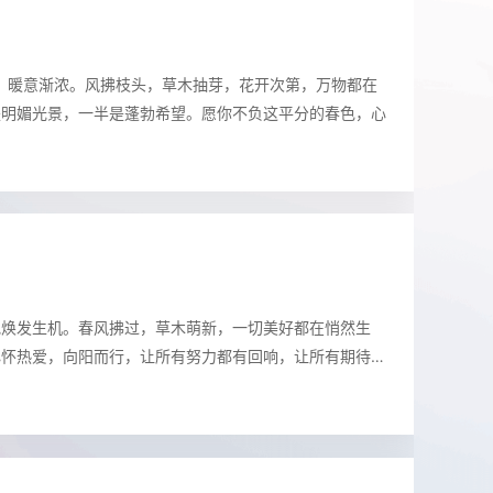
分至，昼夜均分，暖意渐浓。风拂枝头，草木抽芽，花开次第，万物都在
是明媚光景，一半是蓬勃希望。愿你不负这平分的春色，心
地焕发生机。春风拂过，草木萌新，一切美好都在悄然生
心怀热爱，向阳而行，让所有努力都有回响，让所有期待如