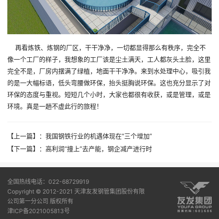
再看炼铁、炼钢的厂区，干干净净，一切都显得那么有秩序，完全不
像一个工厂的样子，我想象的工厂该是尘土满天，工人都灰头土脸，这里
完全不是，厂房内摆满了绿植，地面干干净净。来到水处理中心，吸引我
的是一大幅标语，低头弯腰做环保，抬头挺胸说环保。这也充分显示了对
环保的态度与重视。短短几个小时，大家也都很有收获，或是管理，或是
环境。真是一趟不虚此行的旅程！
【上一篇】：
我国钢铁行业的机遇体现在“三个增加”
【下一篇】：
高利润“撞上”去产能，钢企减产进行时
全国热线电话：022-68729919
Copyright © 2012-2021 天津友发钢管集团股份有限
公司第一分公司 版权所有
津ICP备2021005813号